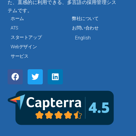
た、直感的に利用できる、多言語の採用管理シス
テムです。
ホーム
弊社について
ATS
お問い合わせ
スタートアップ
English
Webデザイン
サービス
F
T
L
a
w
i
c
i
n
e
t
k
b
t
e
o
e
d
o
r
i
k
n