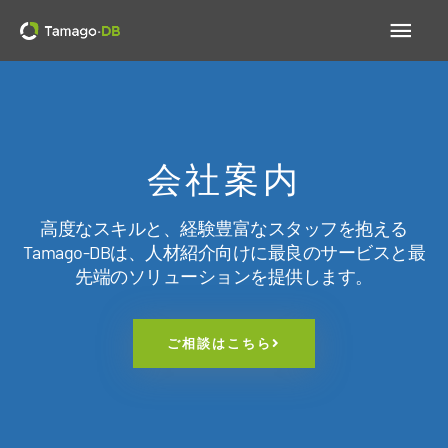
内
メ
容
を
イ
ス
キ
ン
ッ
会社案内
プ
メ
ニ
高度なスキルと、経験豊富なスタッフを抱える
Tamago-DBは、人材紹介向けに最良のサービスと最
ュ
先端のソリューションを提供します。
ー
ご相談はこちら